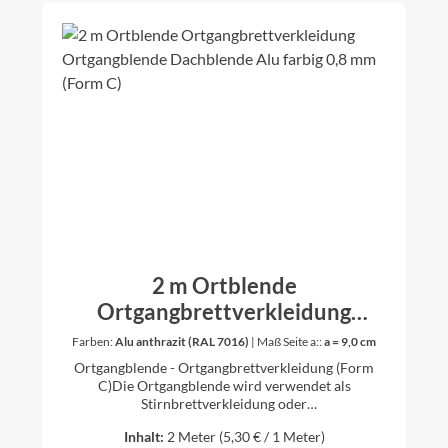
2 m Ortblende
Ortgangbrettverkleidung
Ortgangblende Dachblende Alu
Farben:
Alu anthrazit (RAL 7016)
|
Maß Seite a::
a = 9,0 cm
farbig 0,8 mm (Form C)
Ortgangblende - Ortgangbrettverkleidung (Form
C)Die Ortgangblende wird verwendet als
Stirnbrettverkleidung oder
Dachkastenverkleidung. Länge 2 mSeite a gibt es in
Inhalt:
2 Meter
(5,30 € / 1 Meter)
verschiedenen Schenkellängendie Seite unten ist 2