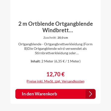
2 m Ortblende Ortgangblende
Windbrett
Ortgangbrettverkleidung
Zuschnitt :
20,0 cm
Dachblende Alu Natur (Form B)
Ortgangblende - Ortgangbrettverkleidung (Form
B)Die Ortgangblende wird verwendet als
Stirnbrettverkleidung oder
Dachkastenverkleidung. Länge: 2 m erhältlich in
Inhalt:
2 Meter
(6,35 € / 1 Meter)
verschiedenen ZuschnittenSeite a = Zuschnitt
minus Seite bSeite b = 1,5 cmMaterial: Aluminium
natur 0,8 mm starkDie Bleche werden individuell
12,70 €
Regulärer Preis:
gekantet, daher ist es für uns kein Problem auch
andere Zuschnitte und Winkel nach Ihren
Preise inkl. MwSt. zzgl. Versandkosten
Vorstellungen anzufertigen. Einfach vor dem Kauf
anfragen.
In den Warenkorb