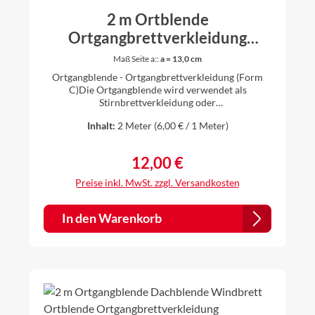
2 m Ortblende
Ortgangbrettverkleidung
Ortgangblende Dachblende Alu
Maß Seite a::
a = 13,0 cm
natur 0,8 mm (Form C)
Ortgangblende - Ortgangbrettverkleidung (Form
C)Die Ortgangblende wird verwendet als
Stirnbrettverkleidung oder
Dachkastenverkleidung. Länge: 2 m Seite a gibt es in
Inhalt:
2 Meter
(6,00 € / 1 Meter)
verschiedenen Schenkellängendie Seite unten ist 2
cm (Innenmaß: 1,84 cm)Material: Aluminium natur
0,8 mm starkWinkel 90°Die Bleche werden
12,00 €
Regulärer Preis:
individuell gekantet, daher ist es für uns kein
Problem auch andere Zuschnitte und Winkel nach
Preise inkl. MwSt. zzgl. Versandkosten
Ihren Vorstellungen anzufertigen. Einfach vor dem
Kauf anfragen.
In den Warenkorb