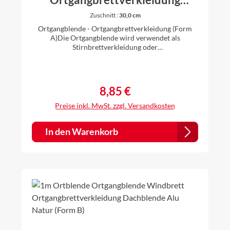
Ortblende Dachblende Alu
Zuschnitt :
30,0 cm
Natur (Form A)
Ortgangblende - Ortgangbrettverkleidung (Form
A)Die Ortgangblende wird verwendet als
Stirnbrettverkleidung oder
Dachkastenverkleidung. Länge: 1 m erhältlich in
verschiedenen ZuschnittenSeite a = Zuschnitt
minus Seite bSeite b = 1,5 cmMaterial: Aluminium
natur 0,8 mm stark Die Bleche werden individuell
8,85 €
Regulärer Preis:
gekantet, daher ist es für uns kein Problem auch
andere Zuschnitte und Winkel nach Ihren
Preise inkl. MwSt. zzgl. Versandkosten
Vorstellungen anzufertigen. Einfach vor dem Kauf
anfragen.
In den Warenkorb