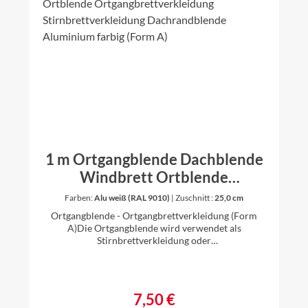
1 m Ortgangblende Dachblende
Windbrett Ortblende
Ortgangbrettverkleidung
Farben:
Alu weiß (RAL 9010)
|
Zuschnitt :
25,0 cm
Stirnbrettverkleidung
Ortgangblende - Ortgangbrettverkleidung (Form
Dachrandblende Aluminium
A)Die Ortgangblende wird verwendet als
Stirnbrettverkleidung oder
farbig (Form A)
Dachkastenverkleidung. Länge: 1 m erhältlich in
verschiedenen ZuschnittenSeite a = Zuschnitt
minus Seite bSeite b = 1,5 cmMaterial: Aluminium
farbbeschichtet 0,8 mm stark - anthrazit (RAL 7016),
7,50 €
Regulärer Preis:
oxidrot (RAL 3009), ziegelrot (RAL8004), weiß (RAL