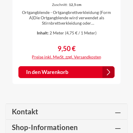
Ortblende Dachblende Alu
Zuschnitt :
12,5 cm
Natur (Form A)
Ortgangblende - Ortgangbrettverkleidung (Form
A)Die Ortgangblende wird verwendet als
Stirnbrettverkleidung oder
Dachkastenverkleidung. Länge: 2 m erhältlich in
Inhalt:
2 Meter
(4,75 € / 1 Meter)
verschiedenen ZuschnittenSeite a = Zuschnitt
minus Seite bSeite b = 1,5 cmMaterial: Aluminium
natur 0,8 mm stark Die Bleche werden individuell
9,50 €
Regulärer Preis:
gekantet, daher ist es für uns kein Problem auch
andere Zuschnitte und Winkel nach Ihren
Preise inkl. MwSt. zzgl. Versandkosten
Vorstellungen anzufertigen. Einfach vor dem Kauf
anfragen.
In den Warenkorb
Kontakt
Shop-Informationen