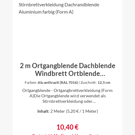
2 m Ortgangblende Dachblende
Windbrett Ortblende
Ortgangbrettverkleidung
Farben:
Alu anthrazit (RAL 7016)
|
Zuschnitt :
12,5 cm
Stirnbrettverkleidung
Ortgangblende - Ortgangbrettverkleidung (Form
Dachrandblende Aluminium
A)Die Ortgangblende wird verwendet als
Stirnbrettverkleidung oder
farbig (Form A)
Dachkastenverkleidung. Länge: 2 m erhältlich in
Inhalt:
2 Meter
(5,20 € / 1 Meter)
verschiedenen ZuschnittenSeite a = Zuschnitt
minus Seite bSeite b = 1,5 cmMaterial: Aluminium
farbbeschichtet 0,8 mm stark - anthrazit (RAL 7016),
10,40 €
Regulärer Preis:
oxidrot (RAL 3009), ziegelrot (RAL8004), weiß (RAL
9010), braun (RAL 8014)einseitig farbig, farbige