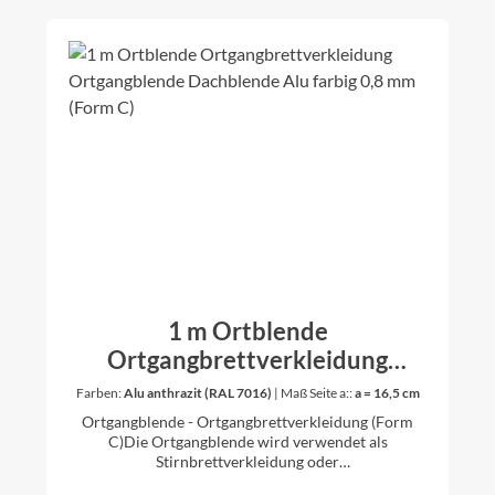
1 m Ortblende
Ortgangbrettverkleidung
Ortgangblende Dachblende Alu
Farben:
Alu anthrazit (RAL 7016)
|
Maß Seite a::
a = 16,5 cm
farbig 0,8 mm (Form C)
Ortgangblende - Ortgangbrettverkleidung (Form
C)Die Ortgangblende wird verwendet als
Stirnbrettverkleidung oder
Dachkastenverkleidung. Länge 1 mSeite a gibt es in