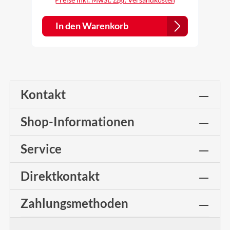
Teil 3. Perfektes anpassen an stark profilierte
Dachziegel oder Dachpfannen möglich. Hohe
Klebekraft auch bei niedrigen Temperaturen.
In den Warenkorb
Schnelle und optimale Verarbeitung sowie
Anpassung des Firstbandes an die
Profilierungen der Dacheindeckung. Kann
ohne Werkzeug verarbeitet werden. Durch
das Außenmaterial (gewelltes
Weichaluminium) ist das Firstrollband auch
optimal für Dachziegel mit hoher Profilierung
Kontakt
geeignet. Das an der Firstrolle verwendete
Butylklebeband verfügt über hohe Klebekraft
selbst bei niedrigen Temperaturen. In der
Shop-Informationen
Mitte befindet sich ein hochdiffusionsoffenes
Spezialvlies, dies bewirkt eine sehr hohe
Luftdurchlässigkeit und dadurch auch einen
Service
großen Lüftungsquerschnitt am First und
Grat. >> Verlegeanleitung
Direktkontakt
Zahlungsmethoden