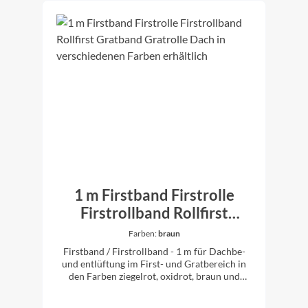
1 m Firstband Firstrolle
Firstrollband Rollfirst
Gratband Gratrolle Dach in
Farben:
braun
verschiedenen Farben
Firstband / Firstrollband - 1 m für Dachbe-
erhältlich
und entlüftung im First- und Gratbereich in
den Farben ziegelrot, oxidrot, braun und
schwarz erhältlich 1 m Firstrollband
Rollenbreite: 300 mm UV-