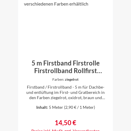
geeignet. Das an der Firstrolle verwendete
Butylklebeband verfügt über hohe Klebekraft
selbst bei niedrigen Temperaturen. In der
Mitte befindet sich ein hochdiffusionsoffenes
Spezialvlies, dies bewirkt eine sehr hohe
Luftdurchlässigkeit und dadurch auch einen
großen Lüftungsquerschnitt am First und
Grat. >> Verlegeanleitung
5 m Firstband Firstrolle
Firstrollband Rollfirst
Gratband Gratrolle Dach in
Farben:
ziegelrot
verschiedenen Farben
Firstband / Firstrollband - 5 m für Dachbe-
erhältlich
und entlüftung im First- und Gratbereich in
den Farben ziegelrot, oxidrot, braun und
schwarz erhältlich 5 m Firstrollband
Inhalt:
5 Meter
(2,90 € / 1 Meter)
Rollenbreite: 300 mm UV- stabil,
witterungsbeständigwasserabweisend Der
Lüftungsquerschnitt entspricht den
14,50 €
Regulärer Preis:
Fachregeln des deutschen
Dachdeckerhandwerksund der DIN EN 4108
Preise inkl. MwSt. zzgl. Versandkosten