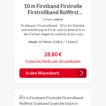
10 m Firstband Firstrolle
Firstrollband Rollfirst
Gratband Gratrolle Dach in
Farben:
oxidrot
verschiedenen Farben
Firstband / Firstrollband - 10 m für Dachbe-
erhältlich
und entlüftung im First- und Gratbereich in
den Farben ziegelrot, oxidrot, braun und
schwarz erhältlich 10 m Firstrollband
Inhalt:
10 Meter
(2,88 € / 1 Meter)
Rollenbreite: 300 mm UV- stabil,
witterungsbeständigwasserabweisend Der
Lüftungsquerschnitt entspricht den
28,80 €
Regulärer Preis:
Fachregeln des deutschen
Dachdeckerhandwerksund der DIN EN 4108
Preise inkl. MwSt. zzgl. Versandkosten
Teil 3. Perfektes anpassen an stark profilierte
Dachziegel oder Dachpfannen möglich. Hohe
Klebekraft auch bei niedrigen Temperaturen.
In den Warenkorb
Schnelle und optimale Verarbeitung sowie
Anpassung des Firstbandes an die
Profilierungen der Dacheindeckung. Kann
ohne Werkzeug verarbeitet werden. Durch
das Außenmaterial (gewelltes
Weichaluminium) ist das Firstrollband auch
optimal für Dachziegel mit hoher Profilierung