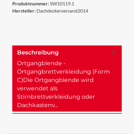
Produktnummer:
SW10119.1
Hersteller:
Dachdeckerversand2014
Beschreibung
Ortgangblende -
Ortgangbrettverkleidung (Form
C)Die Ortgangblende wird
verwendet als
Stirnbrettverkleidung oder
Dachkastenv…
Mehr