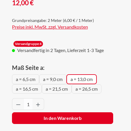
Regulärer Preis:
12,00 €
Grundpreisangabe:
2 Meter
(6,00 € / 1 Meter)
Preise inkl. MwSt. zzgl. Versandkosten
Versandgruppe 4
Versandfertig in 2 Tagen, Lieferzeit 1-3 Tage
auswählen
Maß Seite a:
a = 6,5 cm
a = 9,0 cm
a = 13,0 cm
a = 16,5 cm
a = 21,5 cm
a = 26,5 cm
Produkt Anzahl: Gib den gewünschten Wert 
In den Warenkorb