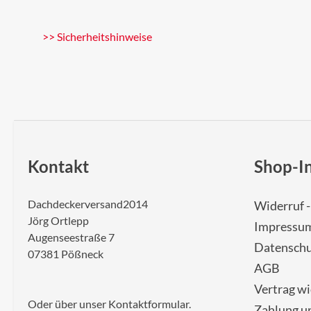
>> Sicherheitshinweise
Kontakt
Shop-I
Dachdeckerversand2014
Widerruf 
Jörg Ortlepp
Impressu
Augenseestraße 7
Datenschu
07381 Pößneck
AGB
Vertrag w
Oder über unser
Kontaktformular
.
Zahlung u