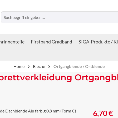
rinnenteile
Firstband Gradband
SIGA-Produkte / K
Home
Bleche
Ortgangblende / Ortblende
brettverkleidung Ortgangb
Regulärer Prei
6,70 €