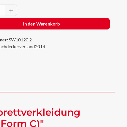
Anzahl: Gib den gewünschten Wert ein oder 
In den Warenkorb
mer:
SW10120.2
achdeckerversand2014
rettverkleidung
(Form C)"