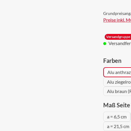
Grundpreisang
Preise inkl. 
Versandgruppe 
Versandferti
aus
Farben
Alu anthraz
Alu ziegelr
Alu braun (
Maß Seite 
a = 6,5 cm
a = 21,5 cm