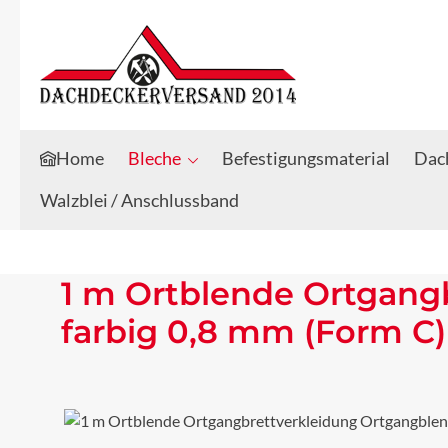
Zum Hauptinhalt springen
Zur Suche springen
Home
Bleche
Befestigungsmaterial
Dach
Walzblei / Anschlussband
1 m Ortblende Ortgang
farbig 0,8 mm (Form C)
Bildergalerie überspringen