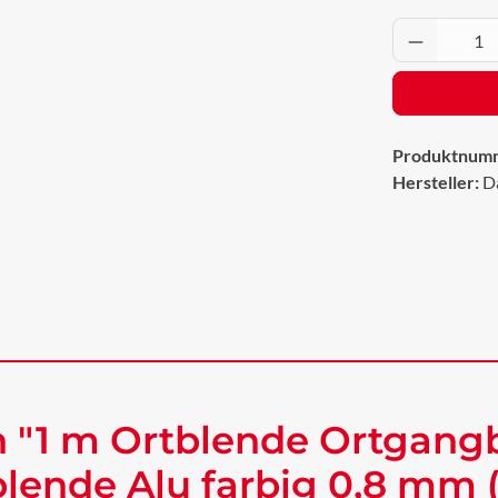
Produkt 
Produktnum
Hersteller:
D
 "1 m Ortblende Ortgangb
ende Alu farbig 0,8 mm 