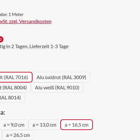
abe:
1 Meter
MwSt. zzgl. Versandkosten
2
g in 2 Tagen, Lieferzeit 1-3 Tage
wählen
it (RAL 7016)
Alu oxidrot (RAL 3009)
ot (RAL 8004)
Alu weiß (RAL 9010)
RAL 8014)
auswählen
a:
a = 9,0 cm
a = 13,0 cm
a = 16,5 cm
a = 26,5 cm