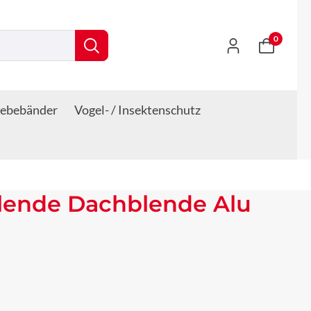
0
lebebänder
Vogel- / Insektenschutz
lende Dachblende Alu
s: