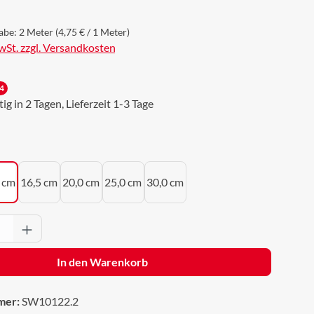
abe:
2 Meter
(4,75 € / 1 Meter)
MwSt. zzgl. Versandkosten
4
g in 2 Tagen, Lieferzeit 1-3 Tage
uswählen
 cm
16,5 cm
20,0 cm
25,0 cm
30,0 cm
Anzahl: Gib den gewünschten Wert ein oder 
In den Warenkorb
mer:
SW10122.2