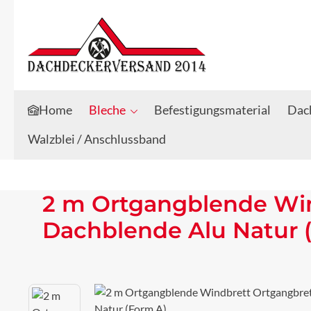
Zum Hauptinhalt springen
Zur Suche springen
Home
Bleche
Befestigungsmaterial
Dach
Walzblei / Anschlussband
2 m Ortgangblende Win
Dachblende Alu Natur 
Bildergalerie überspringen