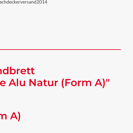
achdeckerversand2014
ndbrett
 Alu Natur (Form A)"
m A)