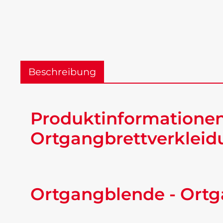
Beschreibung
Produktinformatione
Ortgangbrettverkleid
Ortgangblende - Ortg