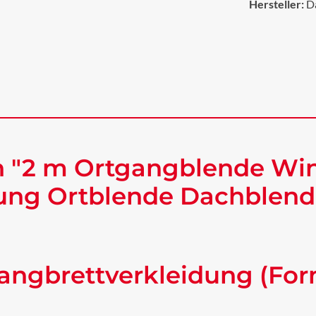
Hersteller:
D
n "2 m Ortgangblende Wi
ung Ortblende Dachblende
angbrettverkleidung (For