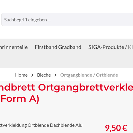
rinnenteile
Firstband Gradband
SIGA-Produkte / K
Home
Bleche
Ortgangblende / Ortblende
dbrett Ortgangbrettverkl
(Form A)
Regulärer Prei
9,50 €