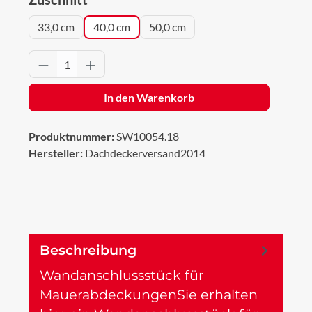
33,0 cm
40,0 cm
50,0 cm
Produkt Anzahl: Gib den gewünschten Wert 
In den Warenkorb
Produktnummer:
SW10054.18
Hersteller:
Dachdeckerversand2014
Beschreibung
Wandanschlussstück für
MauerabdeckungenSie erhalten