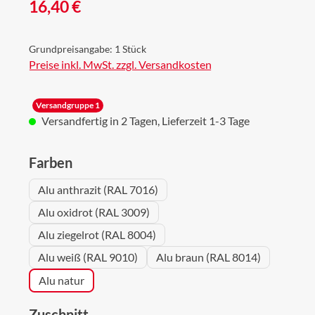
Regulärer Preis:
16,40 €
Grundpreisangabe:
1 Stück
Preise inkl. MwSt. zzgl. Versandkosten
Versandgruppe 1
Versandfertig in 2 Tagen, Lieferzeit 1-3 Tage
auswählen
Farben
Alu anthrazit (RAL 7016)
Alu oxidrot (RAL 3009)
Alu ziegelrot (RAL 8004)
Alu weiß (RAL 9010)
Alu braun (RAL 8014)
Alu natur
auswählen
Zuschnitt