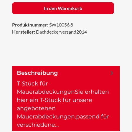
In den Warenkorb
Produktnummer:
SW10056.8
Hersteller:
Dachdeckerversand2014
Beschreibung
T-Stück für
MauerabdeckungenSie erhalten
hier ein T-Stück für unsere
angebotenen
Mauerabdeckungen.passend für
verschiedene…
Mehr