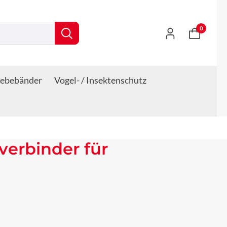
0
lebebänder
Vogel- / Insektenschutz
erbinder für
s: