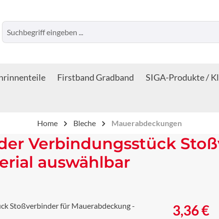
rinnenteile
Firstband Gradband
SIGA-Produkte / K
Home
Bleche
Mauerabdeckungen
der Verbindungsstück Stoßv
rial auswählbar
Regulärer Prei
3,36 €