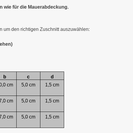
en wie für die Mauerabdeckung.
 um den richtigen Zuschnitt auszuwählen:
tehen)
b
c
d
0,0 cm
5,0 cm
1,5 cm
7,0 cm
5,0 cm
1,5 cm
7,0 cm
5,0 cm
1,5 cm