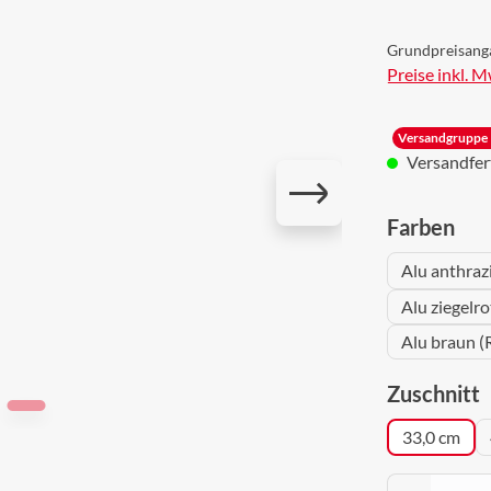
Grundpreisang
Preise inkl. 
Versandgruppe 
Versandferti
aus
Farben
Alu anthraz
Alu ziegelr
Alu braun (
a
Zuschnitt
33,0 cm