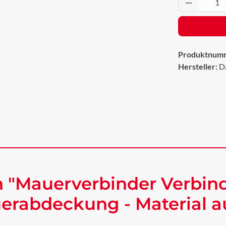
Produkt 
Produktnum
Hersteller:
D
 "Mauerverbinder Verbin
uerabdeckung - Material 