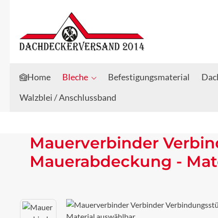
Zum Hauptinhalt springen
Zur Suche springen
Home
Bleche
Befestigungsmaterial
Dach
Walzblei / Anschlussband
Mauerverbinder Verbin
Mauerabdeckung - Mate
Bildergalerie überspringen