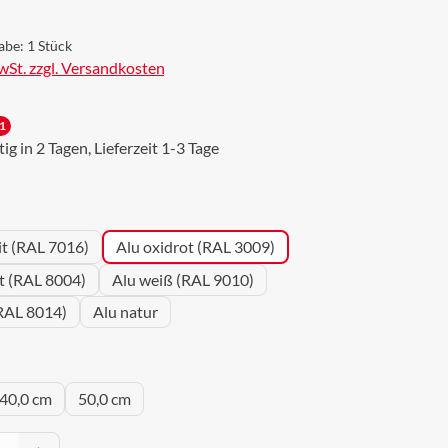
abe:
1 Stück
MwSt. zzgl. Versandkosten
1
g in 2 Tagen, Lieferzeit 1-3 Tage
wählen
it (RAL 7016)
Alu oxidrot (RAL 3009)
ot (RAL 8004)
Alu weiß (RAL 9010)
RAL 8014)
Alu natur
uswählen
40,0 cm
50,0 cm