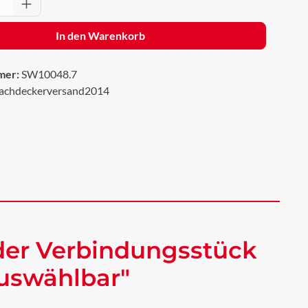
Anzahl: Gib den gewünschten Wert ein oder 
In den Warenkorb
mer:
SW10048.7
achdeckerversand2014
der Verbindungsstück
auswählbar"