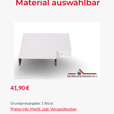
Material auswählbar
Bildergalerie überspringen
Regulärer Preis:
41,90 €
Grundpreisangabe:
1 Stück
Preise inkl. MwSt. zzgl. Versandkosten