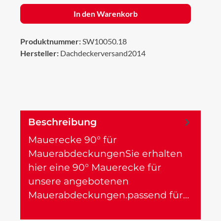
In den Warenkorb
Produktnummer:
SW10050.18
Hersteller:
Dachdeckerversand2014
Beschreibung
Mauerecke 90° für
MauerabdeckungenSie erhalten
hier eine 90° Mauerecke für
unsere angebotenen
Mauerabdeckungen.passend für…
Mehr