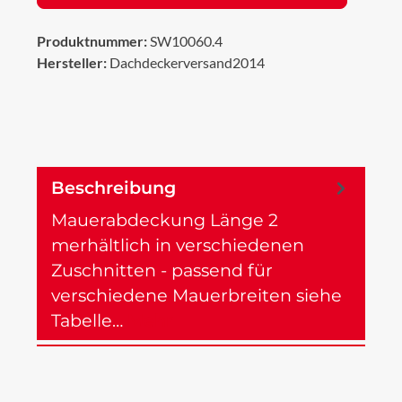
Produktnummer:
SW10060.4
Hersteller:
Dachdeckerversand2014
Beschreibung
Mauerabdeckung Länge 2
merhältlich in verschiedenen
Zuschnitten - passend für
verschiedene Mauerbreiten siehe
Tabelle…
Mehr