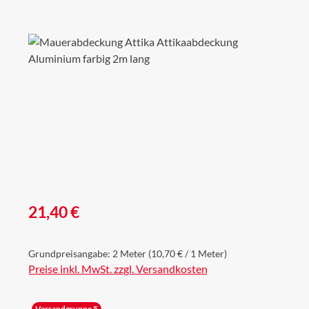
Bildergalerie überspringen
Regulärer Preis:
21,40 €
Grundpreisangabe:
2 Meter
(10,70 € / 1 Meter)
Preise inkl. MwSt. zzgl. Versandkosten
Versandgruppe 5