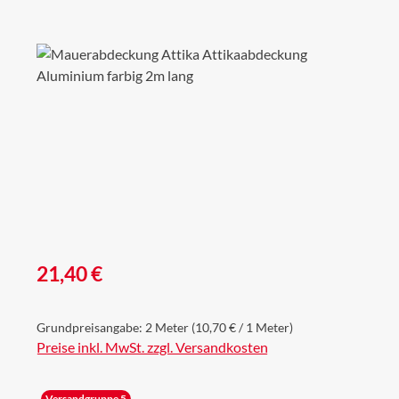
Bildergalerie überspringen
Regulärer Preis:
21,40 €
Grundpreisangabe:
2 Meter
(10,70 € / 1 Meter)
Preise inkl. MwSt. zzgl. Versandkosten
Versandgruppe 5