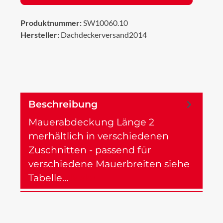
Produktnummer:
SW10060.10
Hersteller:
Dachdeckerversand2014
Beschreibung
Mauerabdeckung Länge 2
merhältlich in verschiedenen
Zuschnitten - passend für
verschiedene Mauerbreiten siehe
Tabelle…
Mehr