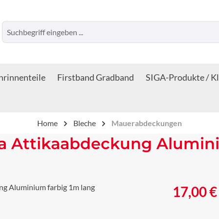
rinnenteile
Firstband Gradband
SIGA-Produkte / K
Home
Bleche
Mauerabdeckungen
 Attikaabdeckung Alumini
Regulärer Prei
17,00 €