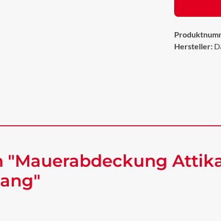
Produktnum
Hersteller:
D
n "Mauerabdeckung Attik
lang"