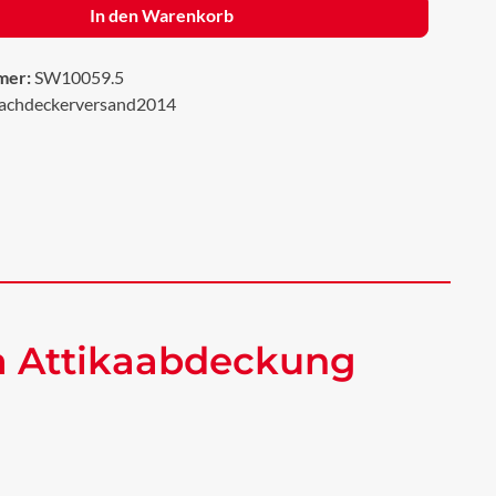
In den Warenkorb
mer:
SW10059.5
achdeckerversand2014
a Attikaabdeckung