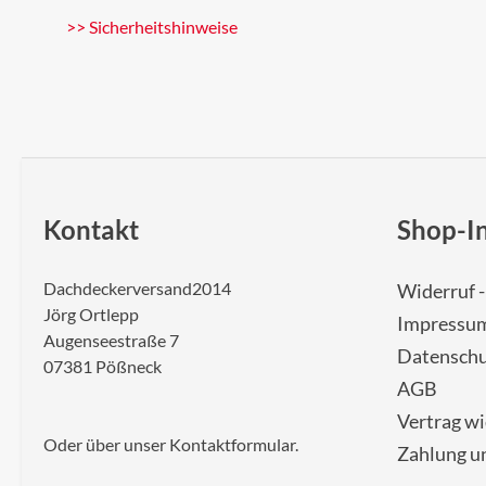
>> Sicherheitshinweise
Kontakt
Shop-I
Dachdeckerversand2014
Widerruf 
Jörg Ortlepp
Impressu
Augenseestraße 7
Datenschu
07381 Pößneck
AGB
Vertrag w
Oder über unser
Kontaktformular
.
Zahlung u