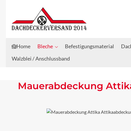
Zum Hauptinhalt springen
Zur Suche springen
Home
Bleche
Befestigungsmaterial
Dach
Walzblei / Anschlussband
Mauerabdeckung Attika
Bildergalerie überspringen