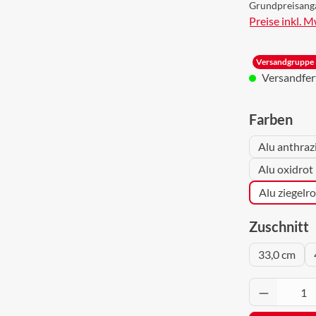
Grundpreisang
Preise inkl. 
Versandgruppe 
Versandferti
aus
Farben
Alu anthraz
Alu oxidrot
Alu ziegelr
a
Zuschnitt
33,0 cm
Produkt 