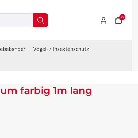
0
lebebänder
Vogel- / Insektenschutz
um farbig 1m lang
s: