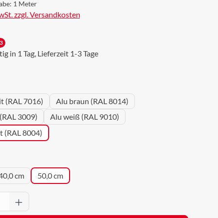
abe:
1 Meter
MwSt. zzgl. Versandkosten
3
g in 1 Tag, Lieferzeit 1-3 Tage
wählen
it (RAL 7016)
Alu braun (RAL 8014)
 (RAL 3009)
Alu weiß (RAL 9010)
ot (RAL 8004)
uswählen
40,0 cm
50,0 cm
Anzahl: Gib den gewünschten Wert ein oder 