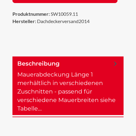
Produktnummer:
SW10059.11
Hersteller:
Dachdeckerversand2014
Beschreibung
Mauerabdeckung Länge 1
merhältlich in verschiedenen
Zuschnitten - passend für
verschiedene Mauerbreiten siehe
Tabelle…
Mehr