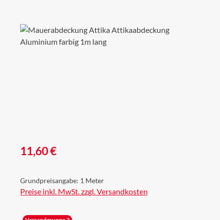
Bildergalerie überspringen
Regulärer Preis:
11,60 €
Grundpreisangabe:
1 Meter
Preise inkl. MwSt. zzgl. Versandkosten
Versandgruppe 3