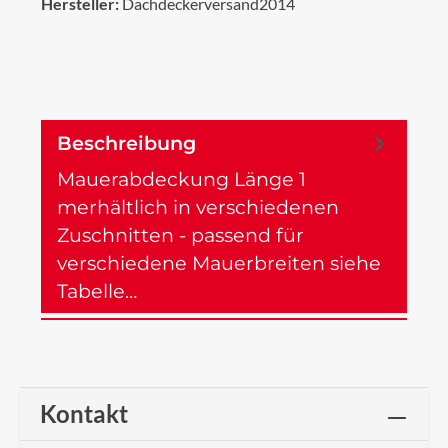
Hersteller:
Dachdeckerversand2014
Beschreibung
Mauerabdeckung Länge 1
merhältlich in verschiedenen
Zuschnitten - passend für
verschiedene Mauerbreiten siehe
Tabelle…
Mehr
Kontakt