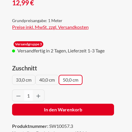
Regulärer Preis:
12,99 €
Grundpreisangabe:
1 Meter
Preise inkl. MwSt. zzgl. Versandkosten
Versandgruppe 3
Versandfertig in 2 Tagen, Lieferzeit 1-3 Tage
auswählen
Zuschnitt
33,0 cm
40,0 cm
50,0 cm
Produkt Anzahl: Gib den gewünschten Wert 
In den Warenkorb
Produktnummer:
SW10057.3