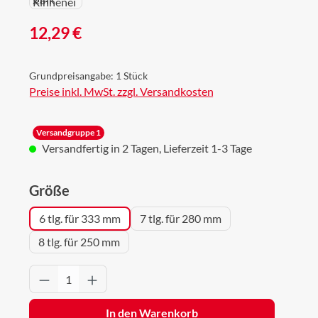
Regulärer Preis:
12,29 €
Grundpreisangabe:
1 Stück
Preise inkl. MwSt. zzgl. Versandkosten
Versandgruppe 1
Versandfertig in 2 Tagen, Lieferzeit 1-3 Tage
auswählen
Größe
6 tlg. für 333 mm
7 tlg. für 280 mm
8 tlg. für 250 mm
Produkt Anzahl: Gib den gewünschten Wert 
In den Warenkorb