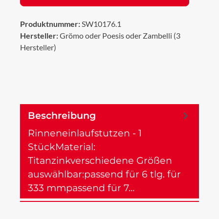
Produktnummer:
SW10176.1
Hersteller:
Grömo oder Poesis oder Zambelli (3
Hersteller)
Beschreibung
Rinneneinlaufstutzen - 1
StückMaterial:
Titanzinkverschiedene Größen
auswählbar:passend für 6 tlg. für
333 mmpassend für 7…
Mehr