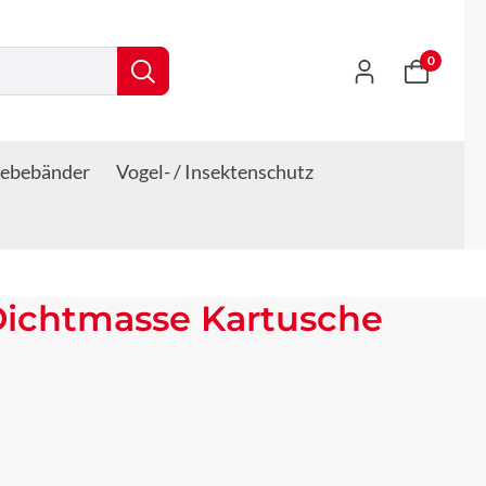
0
lebebänder
Vogel- / Insektenschutz
 Dichtmasse Kartusche
s: