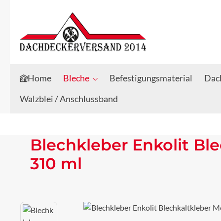
Zum Hauptinhalt springen
Zur Suche springen
Home
Bleche
Befestigungsmaterial
Dach
Walzblei / Anschlussband
Blechkleber Enkolit Bl
310 ml
Bildergalerie überspringen