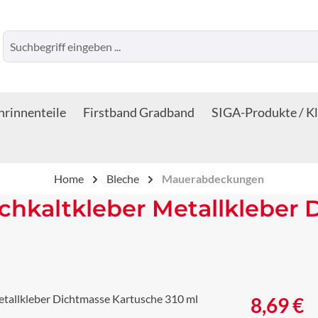
rinnenteile
Firstband Gradband
SIGA-Produkte / K
Home
Bleche
Mauerabdeckungen
echkaltkleber Metallkleber
Regulärer Prei
8,69 €