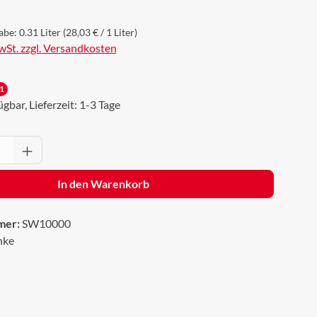
abe:
0.31 Liter
(28,03 € / 1 Liter)
MwSt. zzgl. Versandkosten
1
gbar, Lieferzeit: 1-3 Tage
Anzahl: Gib den gewünschten Wert ein oder 
In den Warenkorb
mer:
SW10000
nke