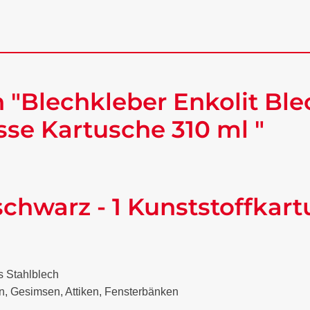
"Blechkleber Enkolit Ble
se Kartusche 310 ml "
schwarz - 1 Kunststoffkar
es Stahlblech
n, Gesimsen, Attiken, Fensterbänken