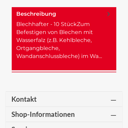
Beschreibung
Blechhafter - 10 StückZum
Befestigen von Blechen mit
Wasserfalz (z.B. Kehlbleche,
Ortgangbleche,
Wandanschlussbleche) im Wa…
Mehr
Kontakt
Shop-Informationen