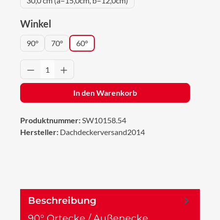
30,0 cm (a=15,0cm, b=12,0cm)
auswählen
Winkel
90°
70°
60°
Produkt Anzahl: Gib den gewünschten Wert 
In den Warenkorb
Produktnummer:
SW10158.54
Hersteller:
Dachdeckerversand2014
Beschreibung
90° Ortecke / Außenecke