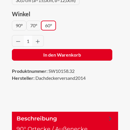
30,0 cm (a=15,0cm, b=12,0cm)
auswählen
Winkel
90°
70°
60°
Produkt Anzahl: Gib den gewünschten Wert 
In den Warenkorb
Produktnummer:
SW10158.32
Hersteller:
Dachdeckerversand2014
Beschreibung
90° Ortecke / Außenecke