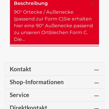
Beschreibung
90° Ortecke / Außenecke
(passend zur Form C)Sie erhalten
hier eine 90° Außenecke passend
zu unseren Ortblechen Form C.
Die…
Mehr
Kontakt
Shop-Informationen
Service
Direktkontakt