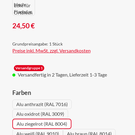
Regulärer Preis:
24,50 €
Grundpreisangabe:
1 Stück
Preise inkl. MwSt. zzgl. Versandkosten
Versandgruppe 1
Versandfertig in 2 Tagen, Lieferzeit 1-3 Tage
auswählen
Farben
Alu anthrazit (RAL 7016)
Alu oxidrot (RAL 3009)
Alu ziegelrot (RAL 8004)
Alu weiß (RAL 9010)
Alu braun (RAL 8014)