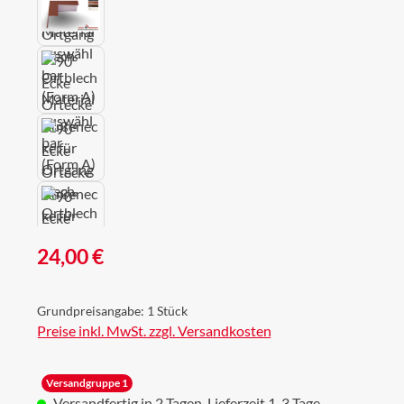
Regulärer Preis:
24,00 €
Grundpreisangabe:
1 Stück
Preise inkl. MwSt. zzgl. Versandkosten
Versandgruppe 1
Versandfertig in 2 Tagen, Lieferzeit 1-3 Tage