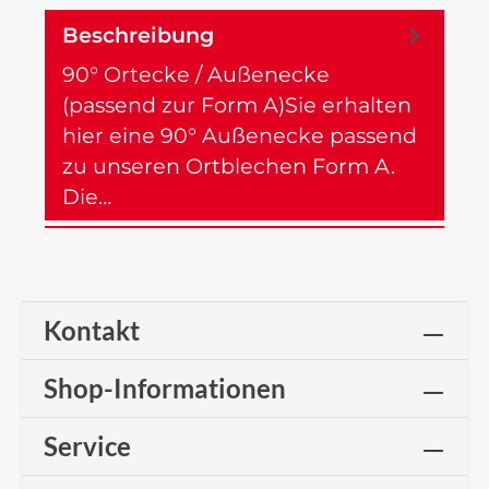
Beschreibung
90° Ortecke / Außenecke
(passend zur Form A)Sie erhalten
hier eine 90° Außenecke passend
zu unseren Ortblechen Form A.
Die…
Mehr
Kontakt
Shop-Informationen
Service