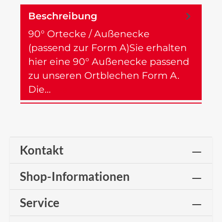
Beschreibung
90° Ortecke / Außenecke
(passend zur Form A)Sie erhalten
hier eine 90° Außenecke passend
zu unseren Ortblechen Form A.
Die…
Mehr
Kontakt
Shop-Informationen
Service