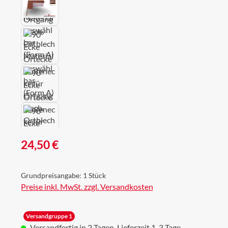
Regulärer Preis:
24,50 €
Grundpreisangabe:
1 Stück
Preise inkl. MwSt. zzgl. Versandkosten
Versandgruppe 1
Versandfertig in 2 Tagen, Lieferzeit 1-3 Tage