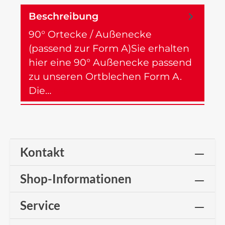
Beschreibung
90° Ortecke / Außenecke
(passend zur Form A)Sie erhalten
hier eine 90° Außenecke passend
zu unseren Ortblechen Form A.
Die…
Mehr
Kontakt
Shop-Informationen
Service