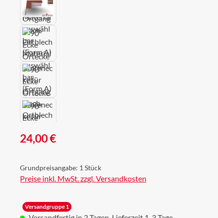
Regulärer Preis:
24,00 €
Grundpreisangabe:
1 Stück
Preise inkl. MwSt. zzgl. Versandkosten
Versandgruppe 1
Versandfertig in 2 Tagen, Lieferzeit 1-3 Tage