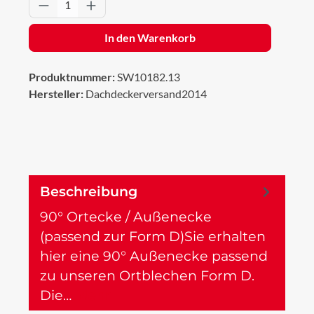
Produkt Anzahl: Gib den gewünschten Wert 
In den Warenkorb
Produktnummer:
SW10182.13
Hersteller:
Dachdeckerversand2014
Beschreibung
90° Ortecke / Außenecke
(passend zur Form D)Sie erhalten
hier eine 90° Außenecke passend
zu unseren Ortblechen Form D.
Die…
Mehr