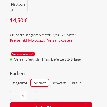
Regulärer Preis:
14,50 €
Grundpreisangabe:
5 Meter
(2,90 € / 1 Meter)
Preise inkl. MwSt. zzgl. Versandkosten
Versandgruppe 1
Versandfertig in 1 Tag, Lieferzeit 1-3 Tage
auswählen
Farben
ziegelrot
oxidrot
schwarz
braun
Produkt Anzahl: Gib den gewünschten Wert 
In den Warenkorb