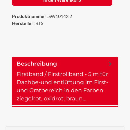
Produktnummer:
SW10142.2
Hersteller:
BTS
Beschreibung
Firstband / Firstrollband - 5 m für
Dachbe-und entlüftung im First-
und Gratbereich in den Farben
ziegelrot, oxidrot, braun…
Mehr