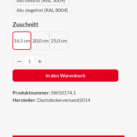
Alu oxidrot (RAL 3009)
Alu ziegelrot (RAL 8004)
auswählen
Zuschnitt
16,5 cm
20,0 cm
25,0 cm
Produkt Anzahl: Gib den gewünschten Wert 
In den Warenkorb
Produktnummer:
SW10174.1
Hersteller:
Dachdeckerversand2014