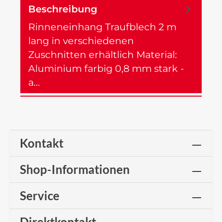
Beschreibung
Rinneneinhang Traufblech 2 m
lang in verschiedenen
Zuschnitten erhältlich Material:
Aluminium farbig 0,8 mm stark -
a…
Mehr
Kontakt
Shop-Informationen
Service
Direktkontakt