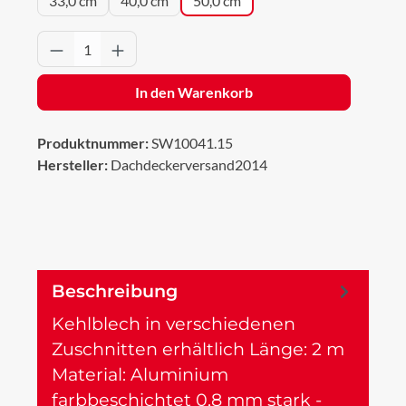
33,0 cm
40,0 cm
50,0 cm
Produkt Anzahl: Gib den gewünschten Wert 
In den Warenkorb
Produktnummer:
SW10041.15
Hersteller:
Dachdeckerversand2014
Beschreibung
Kehlblech in verschiedenen
Zuschnitten erhältlich Länge: 2 m
Material: Aluminium
farbbeschichtet 0,8 mm stark -