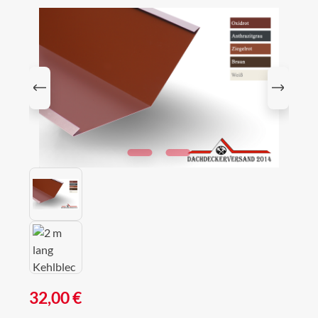
Bildergalerie überspringen
Regulärer Preis:
32,00 €