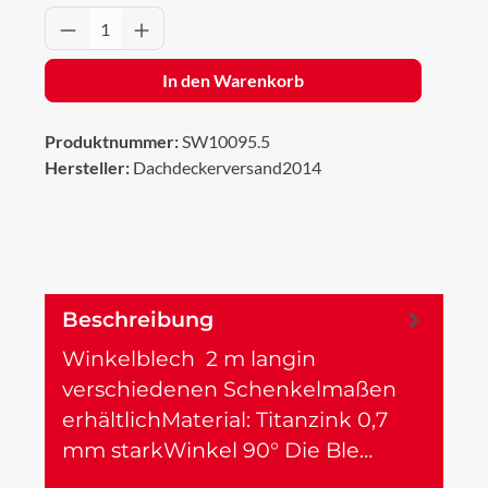
Produkt Anzahl: Gib den gewünschten Wert 
In den Warenkorb
Produktnummer:
SW10095.5
Hersteller:
Dachdeckerversand2014
Beschreibung
Winkelblech 2 m langin
verschiedenen Schenkelmaßen
erhältlichMaterial: Titanzink 0,7
mm starkWinkel 90° Die Ble…
Mehr