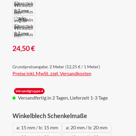
Regulärer Preis:
24,50 €
Grundpreisangabe:
2 Meter
(12,25 € / 1 Meter)
Preise inkl. MwSt. zzgl. Versandkosten
Versandgruppe 4
Versandfertig in 2 Tagen, Lieferzeit 1-3 Tage
auswählen
Winkelblech Schenkelmaße
a: 15 mm / b: 15 mm
a: 20 mm / b: 20 mm