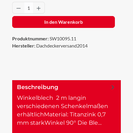
Produkt Anzahl: Gib den gewünschten Wert 
In den Warenkorb
Produktnummer:
SW10095.11
Hersteller:
Dachdeckerversand2014
Beschreibung
Winkelblech 2 m langin
verschiedenen Schenkelmaßen
erhältlichMaterial: Titanzink 0,7
mm starkWinkel 90° Die Ble…
Mehr