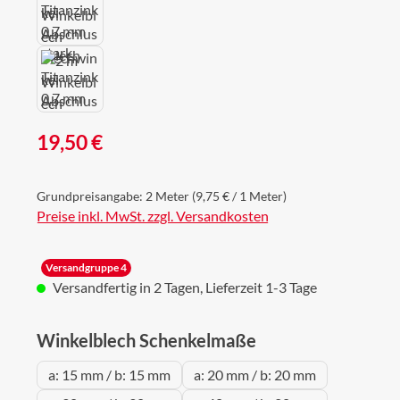
Regulärer Preis:
19,50 €
Grundpreisangabe:
2 Meter
(9,75 € / 1 Meter)
Preise inkl. MwSt. zzgl. Versandkosten
Versandgruppe 4
Versandfertig in 2 Tagen, Lieferzeit 1-3 Tage
auswählen
Winkelblech Schenkelmaße
a: 15 mm / b: 15 mm
a: 20 mm / b: 20 mm