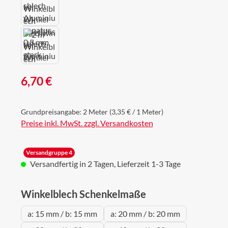
Regulärer Preis:
6,70 €
Grundpreisangabe:
2 Meter
(3,35 € / 1 Meter)
Preise inkl. MwSt. zzgl. Versandkosten
Versandgruppe 4
Versandfertig in 2 Tagen, Lieferzeit 1-3 Tage
auswählen
Winkelblech Schenkelmaße
a: 15 mm / b: 15 mm
a: 20 mm / b: 20 mm