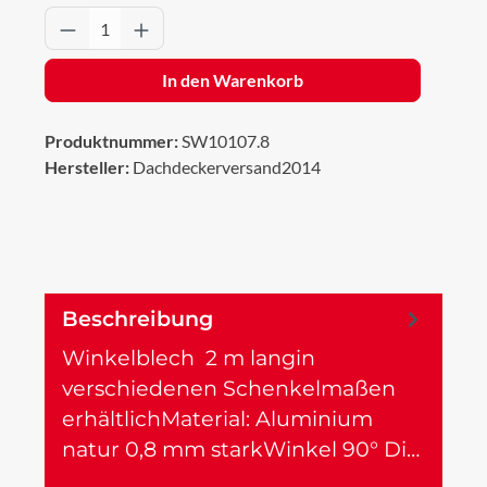
Produkt Anzahl: Gib den gewünschten Wert 
In den Warenkorb
Produktnummer:
SW10107.8
Hersteller:
Dachdeckerversand2014
Beschreibung
Winkelblech 2 m langin
verschiedenen Schenkelmaßen
erhältlichMaterial: Aluminium
natur 0,8 mm starkWinkel 90° Di…
Mehr