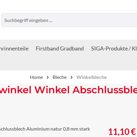
rinnenteile
Firstband Gradband
SIGA-Produkte / K
Home
Bleche
Winkelbleche
winkel Winkel Abschlussbl
Regulärer Prei
11,10 €