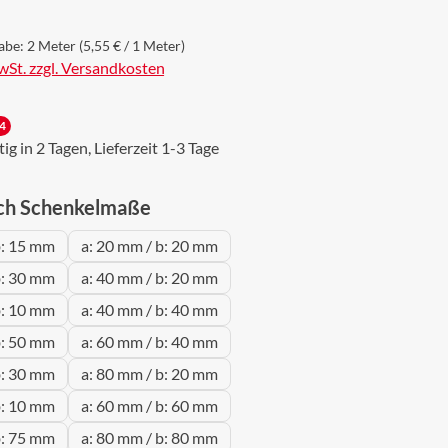
abe:
2 Meter
(5,55 € / 1 Meter)
MwSt. zzgl. Versandkosten
4
g in 2 Tagen, Lieferzeit 1-3 Tage
auswählen
ch Schenkelmaße
b: 15 mm
a: 20 mm / b: 20 mm
b: 30 mm
a: 40 mm / b: 20 mm
b: 10 mm
a: 40 mm / b: 40 mm
b: 50 mm
a: 60 mm / b: 40 mm
b: 30 mm
a: 80 mm / b: 20 mm
b: 10 mm
a: 60 mm / b: 60 mm
b: 75 mm
a: 80 mm / b: 80 mm