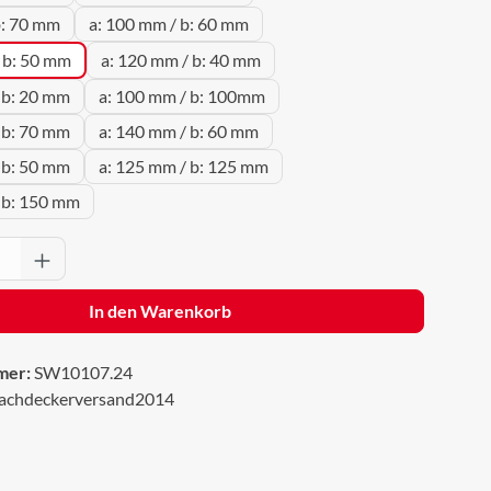
b: 70 mm
a: 100 mm / b: 60 mm
 b: 50 mm
a: 120 mm / b: 40 mm
 b: 20 mm
a: 100 mm / b: 100mm
 b: 70 mm
a: 140 mm / b: 60 mm
 b: 50 mm
a: 125 mm / b: 125 mm
 b: 150 mm
Anzahl: Gib den gewünschten Wert ein oder 
In den Warenkorb
mer:
SW10107.24
achdeckerversand2014