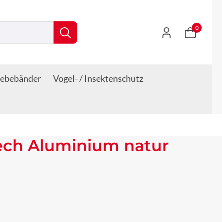
0
lebebänder
Vogel- / Insektenschutz
ech Aluminium natur
s: