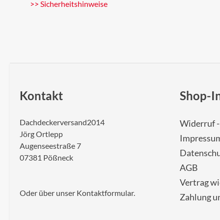
>> Sicherheitshinweise
Kontakt
Shop-I
Dachdeckerversand2014
Widerruf 
Jörg Ortlepp
Impressu
Augenseestraße 7
Datenschu
07381 Pößneck
AGB
Vertrag w
Oder über unser
Kontaktformular
.
Zahlung u