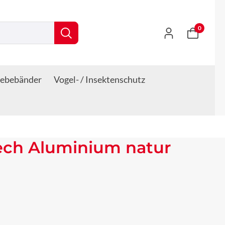
0
lebebänder
Vogel- / Insektenschutz
ech Aluminium natur
s: