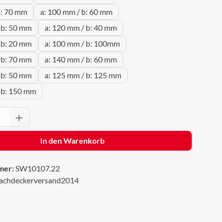
b: 70 mm
a: 100 mm / b: 60 mm
 b: 50 mm
a: 120 mm / b: 40 mm
 b: 20 mm
a: 100 mm / b: 100mm
 b: 70 mm
a: 140 mm / b: 60 mm
 b: 50 mm
a: 125 mm / b: 125 mm
 b: 150 mm
Anzahl: Gib den gewünschten Wert ein oder 
In den Warenkorb
mer:
SW10107.22
achdeckerversand2014