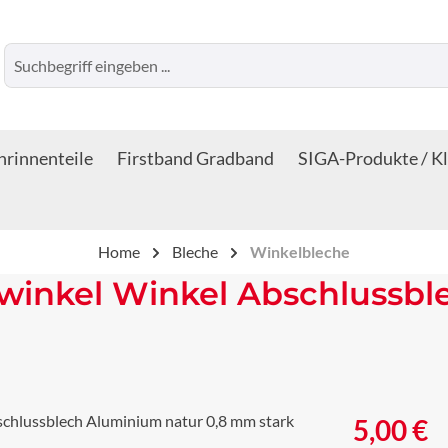
rinnenteile
Firstband Gradband
SIGA-Produkte / K
Home
Bleche
Winkelbleche
winkel Winkel Abschlussbl
Regulärer Prei
5,00 €