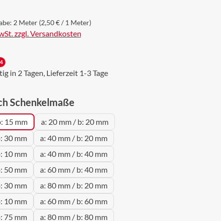
abe:
2 Meter
(2,50 € / 1 Meter)
MwSt. zzgl. Versandkosten
4
g in 2 Tagen, Lieferzeit 1-3 Tage
auswählen
ch Schenkelmaße
b: 15 mm
a: 20 mm / b: 20 mm
b: 30 mm
a: 40 mm / b: 20 mm
b: 10 mm
a: 40 mm / b: 40 mm
b: 50 mm
a: 60 mm / b: 40 mm
b: 30 mm
a: 80 mm / b: 20 mm
b: 10 mm
a: 60 mm / b: 60 mm
b: 75 mm
a: 80 mm / b: 80 mm