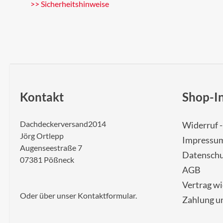
>> Sicherheitshinweise
Kontakt
Shop-I
Dachdeckerversand2014
Widerruf 
Jörg Ortlepp
Impressu
Augenseestraße 7
Datenschu
07381 Pößneck
AGB
Vertrag w
Oder über unser
Kontaktformular
.
Zahlung u