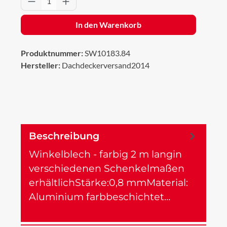
In den Warenkorb
Produktnummer:
SW10183.84
Hersteller:
Dachdeckerversand2014
Beschreibung
Winkelblech - farbig 2 m langin
verschiedenen Schenkelmaßen
erhältlichStärke:0,8 mmMaterial:
Aluminium farbbeschichtet…
Mehr