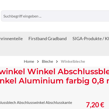
rinnenteile
Firstband Gradband
SIGA-Produkte / K
Home
Bleche
Winkelbleche
winkel Winkel Abschlussbl
nkel Aluminium farbig 0,8
Regulärer Prei
7,20 €