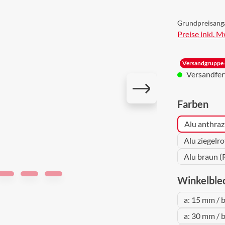
Grundpreisang
Preise inkl. 
Versandgruppe 
Versandferti
aus
Farben
Alu anthraz
Alu ziegelr
Alu braun (
Winkelble
a: 15 mm / 
a: 30 mm / 