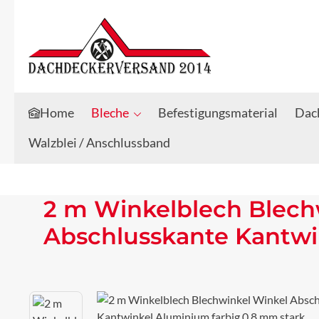
Zum Hauptinhalt springen
Zur Suche springen
Home
Bleche
Befestigungsmaterial
Dach
Walzblei / Anschlussband
2 m Winkelblech Blech
Abschlusskante Kantwi
Bildergalerie überspringen