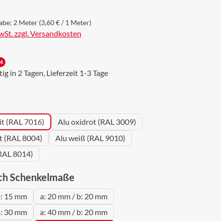
abe:
2 Meter
(3,60 € / 1 Meter)
MwSt. zzgl. Versandkosten
4
g in 2 Tagen, Lieferzeit 1-3 Tage
wählen
it (RAL 7016)
Alu oxidrot (RAL 3009)
ot (RAL 8004)
Alu weiß (RAL 9010)
RAL 8014)
auswählen
ch Schenkelmaße
b: 15 mm
a: 20 mm / b: 20 mm
b: 30 mm
a: 40 mm / b: 20 mm