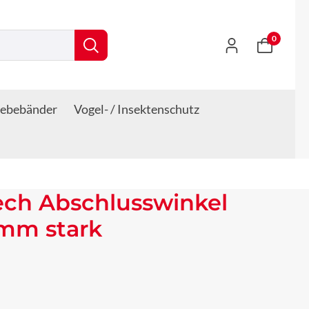
0
lebebänder
Vogel- / Insektenschutz
ech Abschlusswinkel
 mm stark
s: