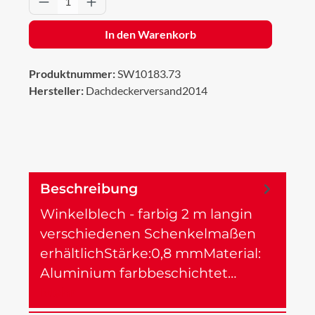
In den Warenkorb
Produktnummer:
SW10183.73
Hersteller:
Dachdeckerversand2014
Beschreibung
Winkelblech - farbig 2 m langin
verschiedenen Schenkelmaßen
erhältlichStärke:0,8 mmMaterial:
Aluminium farbbeschichtet…
Mehr