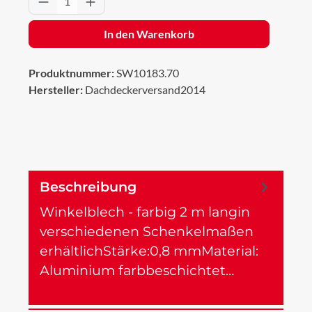
In den Warenkorb
Produktnummer:
SW10183.70
Hersteller:
Dachdeckerversand2014
Beschreibung
Winkelblech - farbig 2 m langin
verschiedenen Schenkelmaßen
erhältlichStärke:0,8 mmMaterial:
Aluminium farbbeschichtet…
Mehr