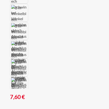
Regulärer Preis:
7,60 €