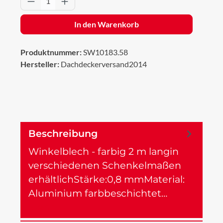
In den Warenkorb
Produktnummer:
SW10183.58
Hersteller:
Dachdeckerversand2014
Beschreibung
Winkelblech - farbig 2 m langin
verschiedenen Schenkelmaßen
erhältlichStärke:0,8 mmMaterial:
Aluminium farbbeschichtet…
Mehr