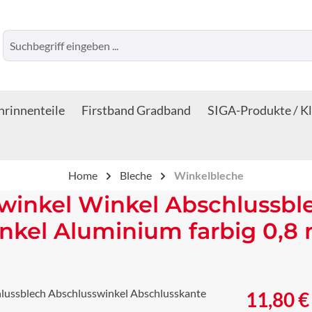
rinnenteile
Firstband Gradband
SIGA-Produkte / K
Home
Bleche
Winkelbleche
winkel Winkel Abschlussbl
nkel Aluminium farbig 0,8
Regulärer Prei
11,80 €