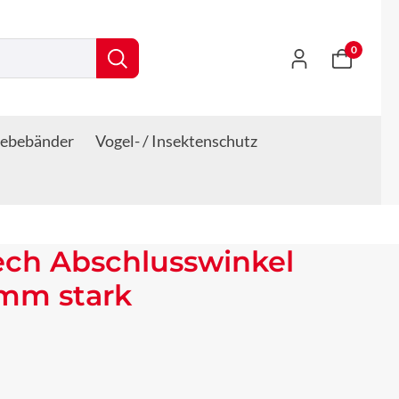
0
lebebänder
Vogel- / Insektenschutz
ech Abschlusswinkel
 mm stark
s: