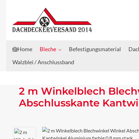
Zum Hauptinhalt springen
Zur Suche springen
Home
Bleche
Befestigungsmaterial
Dach
Walzblei / Anschlussband
2 m Winkelblech Blech
Abschlusskante Kantwi
Bildergalerie überspringen