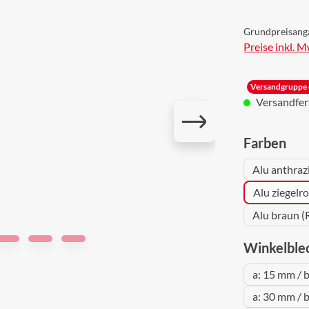
Grundpreisang
Preise inkl. 
Versandgruppe 
Versandferti
aus
Farben
Alu anthraz
Alu ziegelr
Alu braun (
Winkelble
a: 15 mm / 
a: 30 mm / 