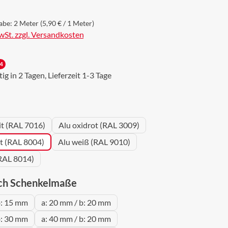
abe:
2 Meter
(5,90 € / 1 Meter)
MwSt. zzgl. Versandkosten
4
g in 2 Tagen, Lieferzeit 1-3 Tage
wählen
it (RAL 7016)
Alu oxidrot (RAL 3009)
ot (RAL 8004)
Alu weiß (RAL 9010)
RAL 8014)
auswählen
ch Schenkelmaße
b: 15 mm
a: 20 mm / b: 20 mm
b: 30 mm
a: 40 mm / b: 20 mm