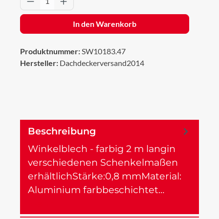
In den Warenkorb
Produktnummer:
SW10183.47
Hersteller:
Dachdeckerversand2014
Beschreibung
Winkelblech - farbig 2 m langin
verschiedenen Schenkelmaßen
erhältlichStärke:0,8 mmMaterial:
Aluminium farbbeschichtet…
Mehr