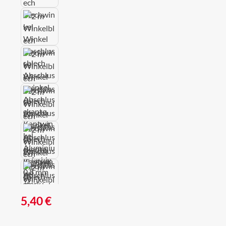
Regulärer Preis:
5,40 €