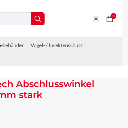
0
lebebänder
Vogel- / Insektenschutz
ech Abschlusswinkel
 mm stark
s: