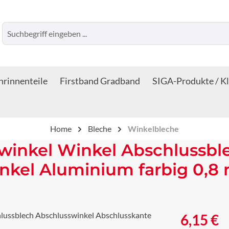
rinnenteile
Firstband Gradband
SIGA-Produkte / K
Home
Bleche
Winkelbleche
winkel Winkel Abschlussbl
nkel Aluminium farbig 0,8
Regulärer Prei
6,15 €