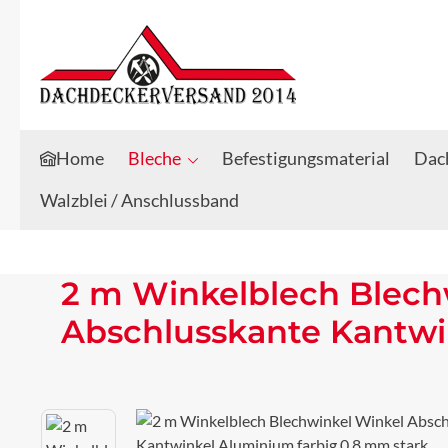
Zum Hauptinhalt springen
Zur Suche springen
Home
Bleche
Befestigungsmaterial
Dach
Walzblei / Anschlussband
2 m Winkelblech Blech
Abschlusskante Kantwi
Bildergalerie überspringen