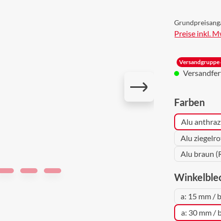
Grundpreisang
Preise inkl. 
Versandgruppe 
Versandferti
aus
Farben
Alu anthraz
Alu ziegelr
Alu braun (
Winkelble
a: 15 mm / 
a: 30 mm / 