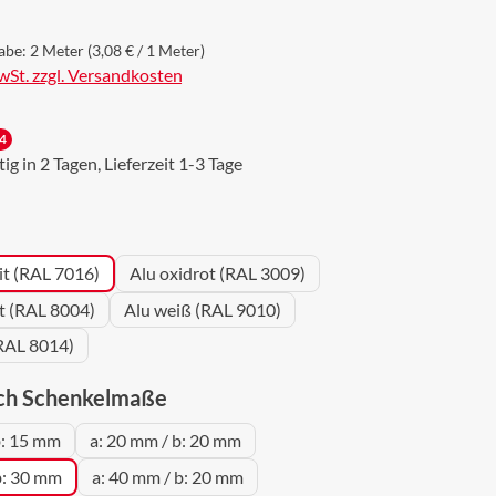
abe:
2 Meter
(3,08 € / 1 Meter)
MwSt. zzgl. Versandkosten
4
g in 2 Tagen, Lieferzeit 1-3 Tage
wählen
it (RAL 7016)
Alu oxidrot (RAL 3009)
ot (RAL 8004)
Alu weiß (RAL 9010)
RAL 8014)
auswählen
ch Schenkelmaße
b: 15 mm
a: 20 mm / b: 20 mm
b: 30 mm
a: 40 mm / b: 20 mm