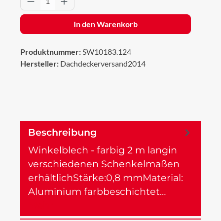
In den Warenkorb
Produktnummer:
SW10183.124
Hersteller:
Dachdeckerversand2014
Beschreibung
Winkelblech - farbig 2 m langin
verschiedenen Schenkelmaßen
erhältlichStärke:0,8 mmMaterial:
Aluminium farbbeschichtet…
Mehr