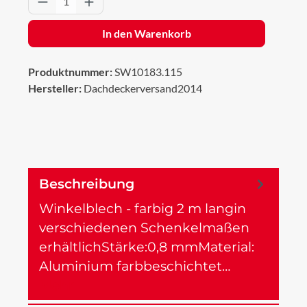
In den Warenkorb
Produktnummer:
SW10183.115
Hersteller:
Dachdeckerversand2014
Beschreibung
Winkelblech - farbig 2 m langin
verschiedenen Schenkelmaßen
erhältlichStärke:0,8 mmMaterial:
Aluminium farbbeschichtet…
Mehr