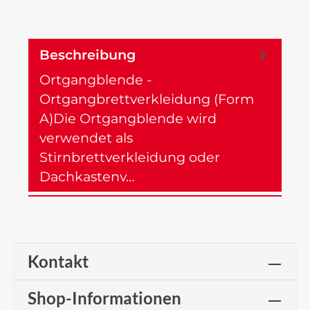
Beschreibung
Ortgangblende -
Ortgangbrettverkleidung (Form
A)Die Ortgangblende wird
verwendet als
Stirnbrettverkleidung oder
Dachkastenv…
Mehr
Kontakt
Shop-Informationen