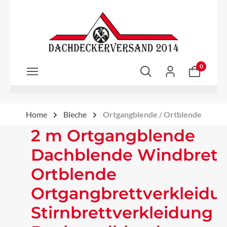
Zum Hauptinhalt springen
0
Home
Bleche
Ortgangblende / Ortblende
2 m Ortgangblende
Dachblende Windbrett
Ortblende
Ortgangbrettverkleidu
Stirnbrettverkleidung