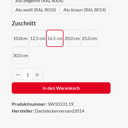
Alu ziegelrot (RAL 8004)
Alu weiß (RAL 9010)
Alu braun (RAL 8014)
auswählen
Zuschnitt
10,0cm
12,5 cm
16,5 cm
20,0 cm
25,0 cm
30,0 cm
Produkt Anzahl: Gib den gewünschten Wert 
In den Warenkorb
Produktnummer:
SW10131.19
Hersteller:
Dachdeckerversand2014