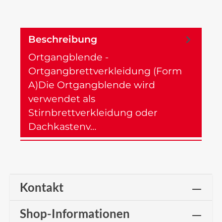
Beschreibung
Ortgangblende -
Ortgangbrettverkleidung (Form
A)Die Ortgangblende wird
verwendet als
Stirnbrettverkleidung oder
Dachkastenv…
Mehr
Kontakt
Shop-Informationen