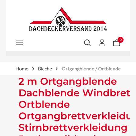
Zum Hauptinhalt springen
0
Home
Bleche
Ortgangblende / Ortblende
2 m Ortgangblende
Dachblende Windbrett
Ortblende
Ortgangbrettverkleidu
Stirnbrettverkleidung