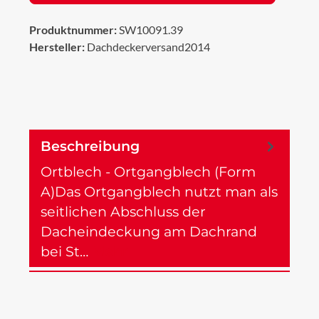
Produktnummer:
SW10091.39
Hersteller:
Dachdeckerversand2014
Beschreibung
Ortblech - Ortgangblech (Form
A)Das Ortgangblech nutzt man als
seitlichen Abschluss der
Dacheindeckung am Dachrand
bei St…
Mehr