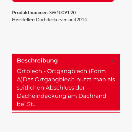
Produktnummer:
SW10091.20
Hersteller:
Dachdeckerversand2014
Beschreibung
Ortblech - Ortgangblech (Form
A)Das Ortgangblech nutzt man als
seitlichen Abschluss der
Dacheindeckung am Dachrand
bei St…
Mehr