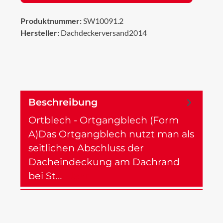
Produktnummer:
SW10091.2
Hersteller:
Dachdeckerversand2014
Beschreibung
Ortblech - Ortgangblech (Form
A)Das Ortgangblech nutzt man als
seitlichen Abschluss der
Dacheindeckung am Dachrand
bei St…
Mehr