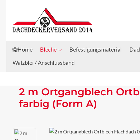
Zum Hauptinhalt springen
Zur Suche springen
Home
Bleche
Befestigungsmaterial
Dach
Walzblei / Anschlussband
2 m Ortgangblech Ortb
farbig (Form A)
Bildergalerie überspringen