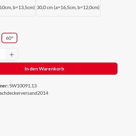
0,0cm, b=13,5cm)
30,0 cm (a=16,5cm, b=12,0cm)
wählen
60°
Anzahl: Gib den gewünschten Wert ein oder 
In den Warenkorb
mer:
SW10091.13
achdeckerversand2014