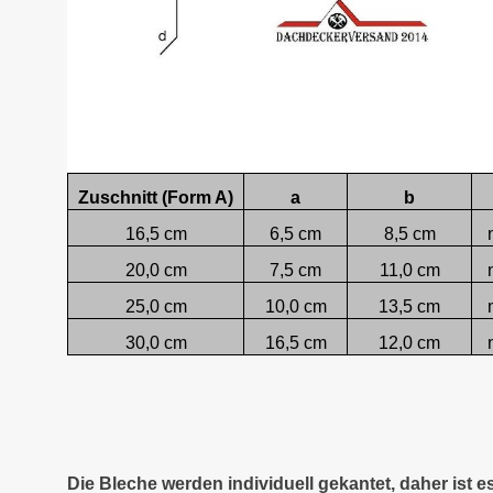
Zuschnitt (Form A)
a
b
16,5 cm
6,5 cm
8,5 cm
20,0 cm
7,5 cm
11,0 cm
25,0 cm
10,0 cm
13,5 cm
30,0 cm
16,5 cm
12,0 cm
Die Bleche werden individuell gekantet, daher ist 