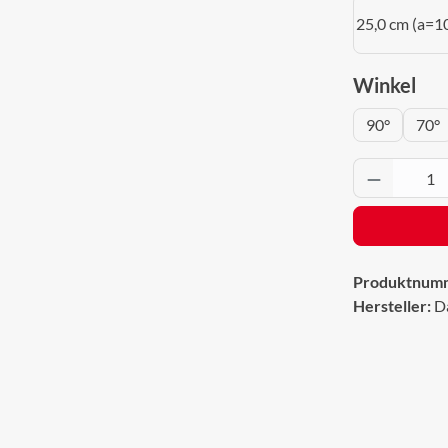
25,0 cm (a=1
aus
Winkel
90°
70°
Produkt 
Produktnum
Hersteller:
D