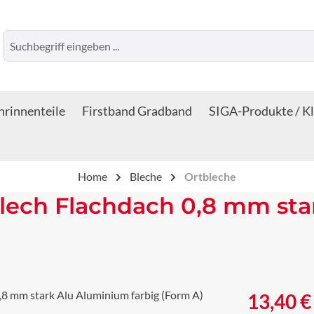
rinnenteile
Firstband Gradband
SIGA-Produkte / K
Home
Bleche
Ortbleche
lech Flachdach 0,8 mm sta
Regulärer Prei
13,40 €