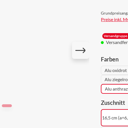
Grundpreisang
Preise inkl. 
Versandgruppe 
Versandferti
aus
Farben
Alu oxidrot
Alu ziegelr
Alu anthraz
a
Zuschnitt
16,5 cm (a=6