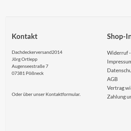
Kontakt
Shop-I
Dachdeckerversand2014
Widerruf 
Jörg Ortlepp
Impressu
Augenseestraße 7
Datenschu
07381 Pößneck
AGB
Vertrag w
Oder über unser
Kontaktformular
.
Zahlung u