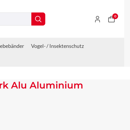
0
lebebänder
Vogel- / Insektenschutz
rk Alu Aluminium
s: