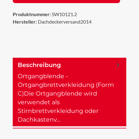
Produktnummer:
SW10121.2
Hersteller:
Dachdeckerversand2014
Beschreibung
Ortgangblende -
Ortgangbrettverkleidung (Form
C)Die Ortgangblende wird
verwendet als
Stirnbrettverkleidung oder
Dachkastenv…
Mehr