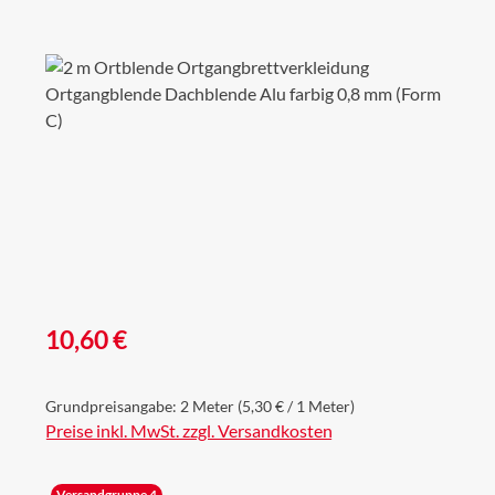
Bildergalerie überspringen
Regulärer Preis:
10,60 €
Grundpreisangabe:
2 Meter
(5,30 € / 1 Meter)
Preise inkl. MwSt. zzgl. Versandkosten
Versandgruppe 4