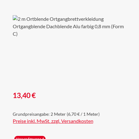
Bildergalerie überspringen
Regulärer Preis:
13,40 €
Grundpreisangabe:
2 Meter
(6,70 € / 1 Meter)
Preise inkl. MwSt. zzgl. Versandkosten
Versandgruppe 4