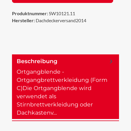
Produktnummer:
SW10121.11
Hersteller:
Dachdeckerversand2014
Beschreibung
Ortgangblende -
Ortgangbrettverkleidung (Form
C)Die Ortgangblende wird
verwendet als
Stirnbrettverkleidung oder
Dachkastenv…
Mehr